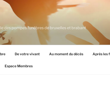
ale des pompes funèbres de bruxelles et brabant
èbre
De votre vivant
Au moment du décès
Après les f
Espace Membres