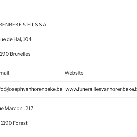
ENBEKE & FILS S.A.
ue de Hal, 104
1190 Bruxelles
mail
Website
fo@josephvanhorenbeke.be
www.funeraillesvanhorenbeke.
e Marconi, 217
1190 Forest