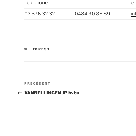
Téléphone
e-
02.376.32.32
0484.90.86.89
in
CATÉGORIES
FOREST
Navigation
Article
PRÉCÉDENT
de
précédent
VANBELLINGEN JP bvba
l’article