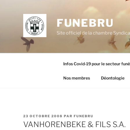
Aller
au
contenu
FUNEBRU
principal
Site officiel de la chambre Syndic
Infos Covid-19 pour le secteur fun
Nos membres
Déontologie
PUBLIÉ
23 OCTOBRE 2008
PAR
FUNEBRU
LE
VANHORENBEKE & FILS S.A.