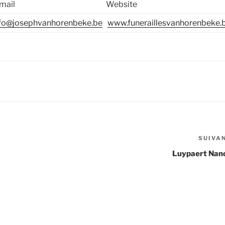
mail
Website
fo@josephvanhorenbeke.be
www.funeraillesvanhorenbeke.
SUIVA
Luypaert Nan