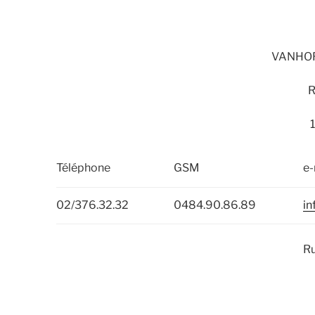
VANHOR
R
Téléphone
GSM
e-
02/376.32.32
0484.90.86.89
in
Ru