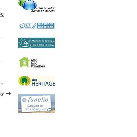
be
NT
Article
suivant
cy