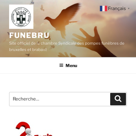
Aller
Français
▼
au
contenu
principal
FUNEBRU
Site officiel de la chambre Syndicale des pompes funèbres de
bruxelles et brabant
Menu
Recherche
Recher
pour
: