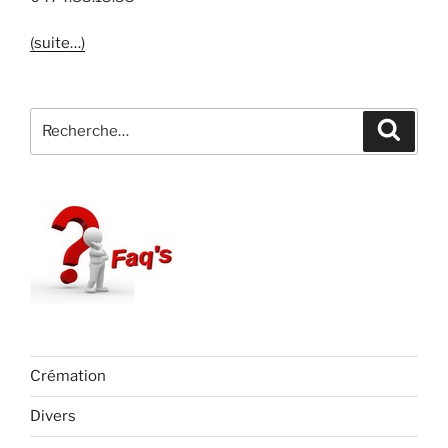
(suite…)
Recherche
Recher
pour
:
Crémation
Divers