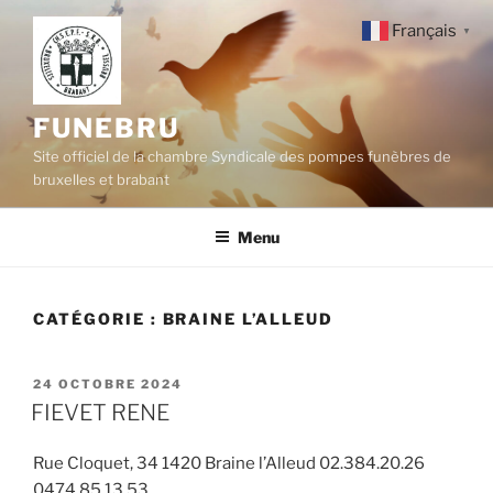
Aller
Français
▼
au
contenu
principal
FUNEBRU
Site officiel de la chambre Syndicale des pompes funèbres de
bruxelles et brabant
Menu
CATÉGORIE :
BRAINE L’ALLEUD
PUBLIÉ
24 OCTOBRE 2024
LE
FIEVET RENE
Rue Cloquet, 34 1420 Braine l’Alleud 02.384.20.26
0474.85.13.53